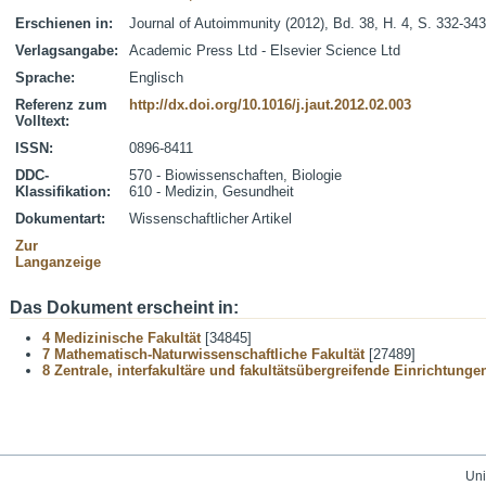
Erschienen in:
Journal of Autoimmunity (2012), Bd. 38, H. 4, S. 332-343
Verlagsangabe:
Academic Press Ltd - Elsevier Science Ltd
Sprache:
Englisch
Referenz zum
http://dx.doi.org/10.1016/j.jaut.2012.02.003
Volltext:
ISSN:
0896-8411
DDC-
570 - Biowissenschaften, Biologie
Klassifikation:
610 - Medizin, Gesundheit
Dokumentart:
Wissenschaftlicher Artikel
Zur
Langanzeige
Das Dokument erscheint in:
4 Medizinische Fakultät
[34845]
7 Mathematisch-Naturwissenschaftliche Fakultät
[27489]
8 Zentrale, interfakultäre und fakultätsübergreifende Einrichtunge
Uni