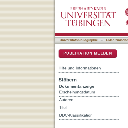
Cathepsin S dominates aut
DSpace Repositorium (Manakin b
Universitätsbibliographie
→
4 Medizinische
PUBLIKATION MELDEN
Hilfe und Informationen
Stöbern
Dokumentanzeige
Erscheinungsdatum
Autoren
Titel
DDC-Klassifikation