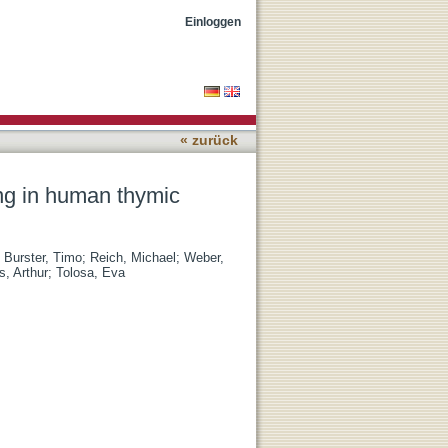
 cells
Einloggen
« zurück
ng in human thymic
;
Burster, Timo
;
Reich, Michael
;
Weber,
, Arthur
;
Tolosa, Eva