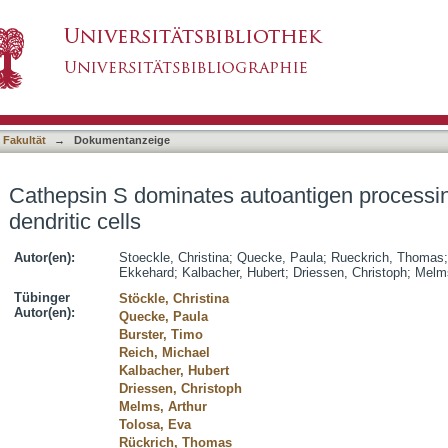
oantigen processing in human thymic dendritic
asiert)
 Fakultät
→
Dokumentanzeige
Cathepsin S dominates autoantigen processi
dendritic cells
Autor(en):
Stoeckle, Christina
;
Quecke, Paula
;
Rueckrich, Thomas
Ekkehard
;
Kalbacher, Hubert
;
Driessen, Christoph
;
Melms
Tübinger
Stöckle, Christina
Autor(en):
Quecke, Paula
Burster, Timo
Reich, Michael
Kalbacher, Hubert
Driessen, Christoph
Melms, Arthur
Tolosa, Eva
Rückrich, Thomas