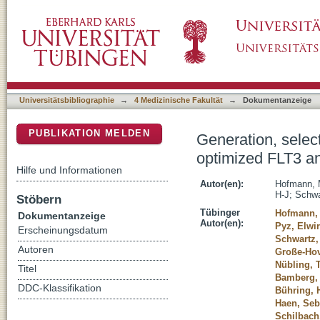
Generation, selection and preclinical charact
DSpace Repositorium (Manakin basiert)
treatment of myeloid leukemia
Universitätsbibliographie
→
4 Medizinische Fakultät
→
Dokumentanzeige
PUBLIKATION MELDEN
Generation, select
optimized FLT3 an
Hilfe und Informationen
Autor(en):
Hofmann, 
H-J
;
Schwa
Stöbern
Tübinger
Hofmann, 
Dokumentanzeige
Autor(en):
Pyz, Elwi
Erscheinungsdatum
Schwartz,
Autoren
Große-Hov
Nübling, 
Titel
Bamberg, 
DDC-Klassifikation
Bühring, 
Haen, Seb
Schilbach