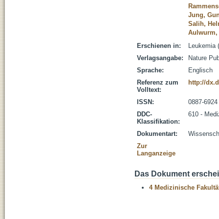
Rammense
Jung, Gu
Salih, He
Aulwurm, 
Erschienen in:
Leukemia (
Verlagsangabe:
Nature Pub
Sprache:
Englisch
Referenz zum
http://dx.
Volltext:
ISSN:
0887-6924
DDC-
610 - Medi
Klassifikation:
Dokumentart:
Wissenscha
Zur
Langanzeige
Das Dokument erschein
4 Medizinische Fakultä