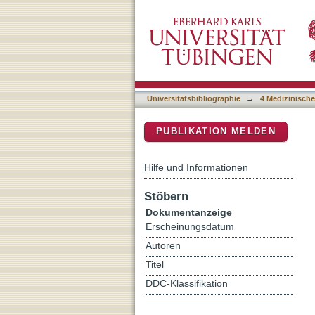
Oxygen Breathing Affects 
DSpace Repositorium (Manakin b
and Cancer
Universitätsbibliographie
→
4 Medizinische
PUBLIKATION MELDEN
Hilfe und Informationen
Stöbern
Dokumentanzeige
Erscheinungsdatum
Autoren
Titel
DDC-Klassifikation