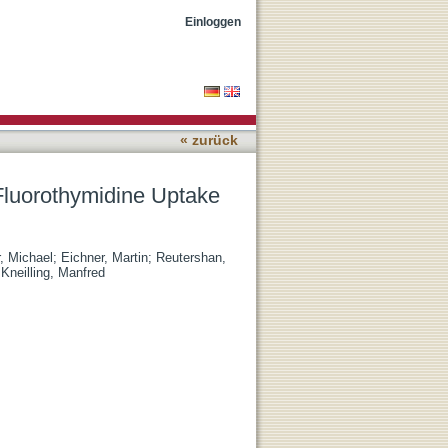
ouse Models of Arthritis
Einloggen
« zurück
-Fluorothymidine Uptake
r, Michael
;
Eichner, Martin
;
Reutershan,
;
Kneilling, Manfred