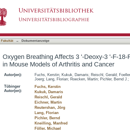
3 '-Deoxy-3 '-F-18-Fluorothymidine Uptake in M
asiert)
 Fakultät
→
Dokumentanzeige
Oxygen Breathing Affects 3 '-Deoxy-3 '-F-18
in Mouse Models of Arthritis and Cancer
Autor(en):
Fuchs, Kerstin
;
Kukuk, Damaris
;
Reischl, Gerald
;
Foelle
Joerg
;
Lang, Florian
;
Roecken, Martin
;
Pichler, Bernd J.
Tübinger
Fuchs, Kerstin
Autor(en):
Kukuk, Damaris
Reischl, Gerald
Eichner, Martin
Reutershan, Jörg
Lang, Florian
Pichler, Bernd
Kneilling, Manfred
Föller, Michael