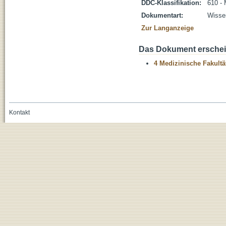
DDC-Klassifikation:
610 - 
Dokumentart:
Wissen
Zur Langanzeige
Das Dokument erschein
4 Medizinische Fakultä
Kontakt