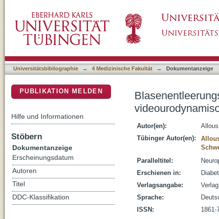
Blasenentleerungsstörungen durch Neuropath
DSpace Repositorium (Manakin basiert)
Universitätsbibliographie
→
4 Medizinische Fakultät
→
Dokumentanzeige
PUBLIKATION MELDEN
Blasenentleerung
videourodynamisch
Hilfe und Informationen
Autor(en):
Allous
Stöbern
Tübinger Autor(en):
Allou
Dokumentanzeige
Schwe
Erscheinungsdatum
Paralleltitel:
Neurop
Autoren
Erschienen in:
Diabet
Titel
Verlagsangabe:
Verlag
DDC-Klassifikation
Sprache:
Deuts
ISSN:
1861-