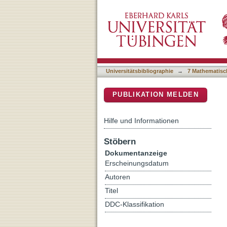
Morphological evolution th
DSpace Repositorium (Manakin b
Pan, Gorilla and Pongo
Universitätsbibliographie
→
7 Mathematisc
PUBLIKATION MELDEN
Hilfe und Informationen
Stöbern
Dokumentanzeige
Erscheinungsdatum
Autoren
Titel
DDC-Klassifikation