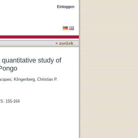
al integration in Homo,
Einloggen
« zurück
 quantitative study of
 Pongo
acques
;
Klingenberg, Christian P.
 S. 155-164