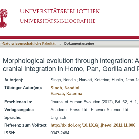
rough integration: A quantitative study of crani
asiert)
h-Naturwissenschaftliche Fakultät
→
Dokumentanzeige
Morphological evolution through integration: A
cranial integration in Homo, Pan, Gorilla and
Autor(en):
Singh, Nandini
;
Harvati, Katerina
;
Hublin, Jean-J
Tübinger Autor(en):
Singh, Nandini
Harvati, Katerina
Erschienen in:
Journal of Human Evolution (2012), Bd. 62, H. 1,
Verlagsangabe:
Academic Press Ltd - Elsevier Science Ltd
Sprache:
Englisch
Referenz zum Volltext:
http://dx.doi.org/10.1016/j.jhevol.2011.11.006
ISSN:
0047-2484