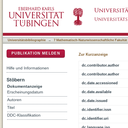
A tale of two tombs : Craniosynostoses from t
DSpace Repositorium (Manakin basiert)
[Abstract; Poster presentation at the AAPA 
Universitätsbibliographie
→
7 Mathematisch-Naturwissenschaftliche Fakultät
PUBLIKATION MELDEN
Zur Kurzanzeige
dc.contributor.author
Hilfe und Informationen
dc.contributor.author
Stöbern
dc.date.accessioned
Dokumentanzeige
dc.date.available
Erscheinungsdatum
Autoren
dc.date.issued
Titel
dc.identifier.issn
DDC-Klassifikation
dc.identifier.uri
dc.language.iso