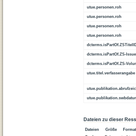
utue.personen.roh
utue.personen.roh
utue.personen.roh
utue.personen.roh
dcterms.isPartOf.ZSTitelI
dcterms.isPartOf.ZS-Issue
dcterms.isPartOf.ZS-Vol
utue.titel.verfasserangabe
utue.publikation.abrufzei
utue.publikation.swbdat
Dateien zu dieser Res
Dateien
Größe
Forma