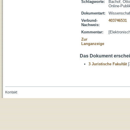
Schlagworte:
Bachof, Otto
Online-Publi
Dokumentart:
Wissenschaft
Verbund-
403746531
Nachweis:
Kommentar:
[Elektronisc
Zur
Langanzeige
Das Dokument erschein
3 Juristische Fakultät
[
Kontakt