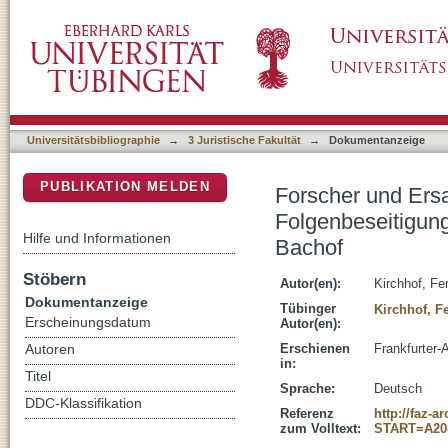
Forscher und Ersatzgesetzgeber : Ermessen,
DSpace Repositorium (Manakin basiert)
Verwaltungsrecht - 100 Jahre Otto Bachof
Universitätsbibliographie
→
3 Juristische Fakultät
→
Dokumentanzeige
PUBLIKATION MELDEN
Forscher und Ers
Folgenbeseitigung
Hilfe und Informationen
Bachof
Stöbern
Autor(en):
Kirchhof, Fe
Dokumentanzeige
Tübinger
Kirchhof, F
Erscheinungsdatum
Autor(en):
Erschienen
Frankfurter-
Autoren
in:
Titel
Sprache:
Deutsch
DDC-Klassifikation
Referenz
http://faz-
zum Volltext:
START=A20