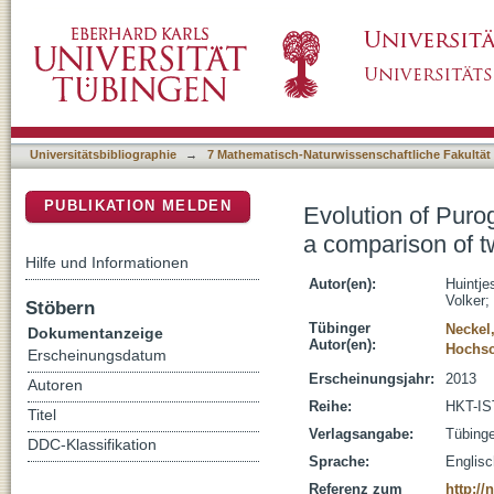
Evolution of Purogangri Ice Cap, central Tib
DSpace Repositorium (Manakin basiert)
glaciological methods
Universitätsbibliographie
→
7 Mathematisch-Naturwissenschaftliche Fakultät
PUBLIKATION MELDEN
Evolution of Puro
a comparison of t
Hilfe und Informationen
Autor(en):
Huintje
Volker
;
Stöbern
Tübinger
Neckel,
Dokumentanzeige
Autor(en):
Hochsc
Erscheinungsdatum
Erscheinungsjahr:
2013
Autoren
Reihe:
HKT-IS
Titel
Verlagsangabe:
Tübinge
DDC-Klassifikation
Sprache:
Englisc
Referenz zum
http:/