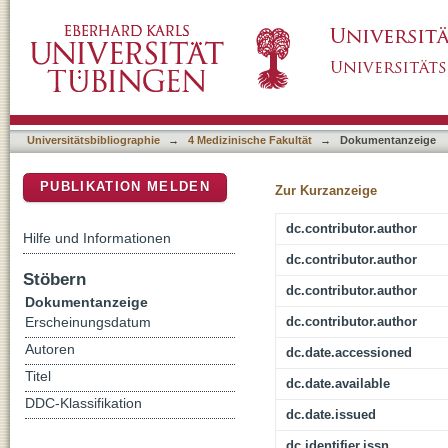
Renal sympathetic denervation for treatment o
DSpace Repositorium (Manakin basiert)
Universitätsbibliographie
→
4 Medizinische Fakultät
→
Dokumentanzeige
PUBLIKATION MELDEN
Zur Kurzanzeige
dc.contributor.author
Hilfe und Informationen
dc.contributor.author
Stöbern
dc.contributor.author
Dokumentanzeige
dc.contributor.author
Erscheinungsdatum
Autoren
dc.date.accessioned
Titel
dc.date.available
DDC-Klassifikation
dc.date.issued
dc.identifier.issn