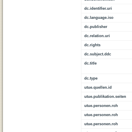
dc.identifier.uri
dc.language.iso
dc.publisher
dc.relation.uri
dc.rights
dc.subject.ddc
dc.title
dc.type
utue.quellen.id
utue.publikation.seiten
utue.personen.roh
utue.personen.roh
utue.personen.roh