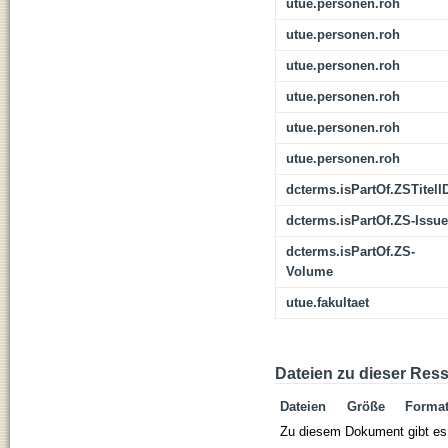
utue.personen.roh
utue.personen.roh
utue.personen.roh
utue.personen.roh
utue.personen.roh
utue.personen.roh
dcterms.isPartOf.ZSTitelI
dcterms.isPartOf.ZS-Issue
dcterms.isPartOf.ZS-
Volume
utue.fakultaet
Dateien zu dieser Res
Dateien
Größe
Forma
Zu diesem Dokument gibt es 