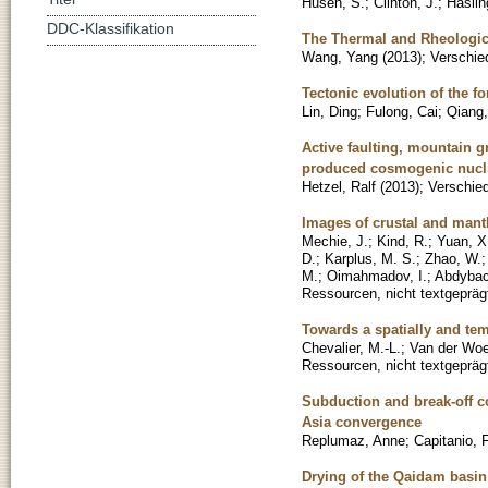
Husen, S.
;
Clinton, J.
;
Haslin
DDC-Klassifikation
The Thermal and Rheologica
Wang, Yang
(
2013
)
;
Verschie
Tectonic evolution of the 
Lin, Ding
;
Fulong, Cai
;
Qiang
Active faulting, mountain g
produced cosmogenic nucl
Hetzel, Ralf
(
2013
)
;
Verschied
Images of crustal and mantl
Mechie, J.
;
Kind, R.
;
Yuan, X
D.
;
Karplus, M. S.
;
Zhao, W.
M.
;
Oimahmadov, I.
;
Abdybac
Ressourcen, nicht textgepräg
Towards a spatially and tem
Chevalier, M.-L.
;
Van der Woe
Ressourcen, nicht textgepräg
Subduction and break-off co
Asia convergence
Replumaz, Anne
;
Capitanio, F
Drying of the Qaidam basin