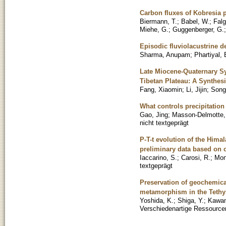
Carbon fluxes of Kobresia 
Biermann, T.
;
Babel, W.
;
Falg
Miehe, G.
;
Guggenberger, G.
Episodic fluviolacustrine d
Sharma, Anupam
;
Phartiyal, 
Late Miocene-Quaternary Sy
Tibetan Plateau: A Synthes
Fang, Xiaomin
;
Li, Jijin
;
Song
What controls precipitation
Gao, Jing
;
Masson-Delmotte, 
nicht textgeprägt
P-T-t evolution of the Hima
preliminary data based on 
Iaccarino, S.
;
Carosi, R.
;
Mon
textgeprägt
Preservation of geochemica
metamorphism in the Tethy
Yoshida, K.
;
Shiga, Y.
;
Kawam
Verschiedenartige Ressourcen