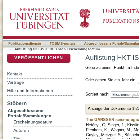
Auflistung HKT-ISTP 2013 nach Erscheinun
DSpace Repositorium (Manakin basiert)
Publikationsdienste
→
TOBIAS-portale
→
Abgeschlossene Portale/Sammlu
→
Auflistung HKT-ISTP 2013 nach Erscheinungsdatum
Auflistung HKT-I
VERÖFFENTLICHEN
Gehe zu einem Punkt im Inde
Kontakt
Oder geben Sie ein Jahr ein:
Verträge
Hilfe und Informationen
Sortiert nach:
Stöbern
Anzeige der Dokumente 1-2
Abgeschlossene
Portale/Sammlungen
The GANSSER seismologica
Erscheinungsdatum
Hetényi, G
;
Singer, J.
;
Kissli
Plenkers, K.
;
Wagner, M.
;
Me
Autoren
Gayley
;
Metzger, S.
;
Bärloche
Titel