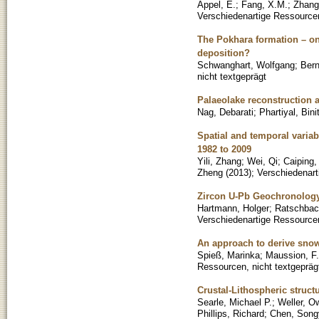
Appel, E.
;
Fang, X.M.
;
Zhang
Verschiedenartige Ressourcen
The Pokhara formation – on
deposition?
Schwanghart, Wolfgang
;
Bern
nicht textgeprägt
Palaeolake reconstruction a
Nag, Debarati
;
Phartiyal, Bini
Spatial and temporal variab
1982 to 2009
Yili, Zhang
;
Wei, Qi
;
Caiping,
Zheng
(
2013
)
;
Verschiedenart
Zircon U-Pb Geochronology
Hartmann, Holger
;
Ratschbach
Verschiedenartige Ressourcen
An approach to derive snow 
Spieß, Marinka
;
Maussion, F.
Ressourcen, nicht textgepräg
Crustal-Lithospheric struct
Searle, Michael P.
;
Weller, O
Phillips, Richard
;
Chen, Song