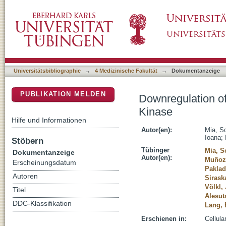
Downregulation of Kv1.5 K+ Channels by th
DSpace Repositorium (Manakin basiert)
Universitätsbibliographie
→
4 Medizinische Fakultät
→
Dokumentanzeige
PUBLIKATION MELDEN
Downregulation o
Kinase
Hilfe und Informationen
Autor(en):
Mia, S
Ioana
;
Stöbern
Tübinger
Mia, S
Dokumentanzeige
Autor(en):
Muñoz 
Erscheinungsdatum
Paklad
Autoren
Sirask
Völkl,
Titel
Alesut
DDC-Klassifikation
Lang, 
Erschienen in:
Cellula