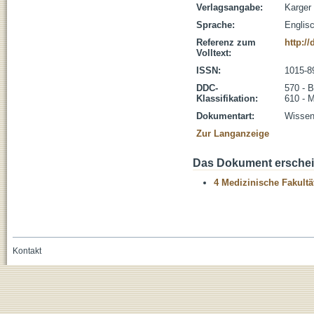
Verlagsangabe:
Karger
Sprache:
Englis
Referenz zum
http:/
Volltext:
ISSN:
1015-8
DDC-
570 - B
Klassifikation:
610 - 
Dokumentart:
Wissens
Zur Langanzeige
Das Dokument erschein
4 Medizinische Fakultä
Kontakt