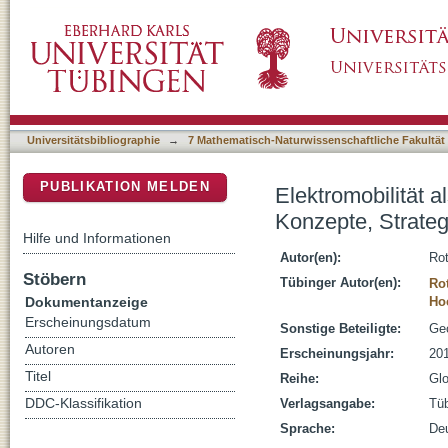
Elektromobilität als Baustein eines zukunfts
DSpace Repositorium (Manakin basiert)
Methoden für einen ganzheitlichen Ansatz
Universitätsbibliographie
→
7 Mathematisch-Naturwissenschaftliche Fakultät
PUBLIKATION MELDEN
Elektromobilität 
Konzepte, Strateg
Hilfe und Informationen
Autor(en):
Rot
Stöbern
Tübinger Autor(en):
Ro
Dokumentanzeige
Ho
Erscheinungsdatum
Sonstige Beteiligte:
Geo
Autoren
Erscheinungsjahr:
20
Titel
Reihe:
Glo
DDC-Klassifikation
Verlagsangabe:
Tüb
Sprache:
De