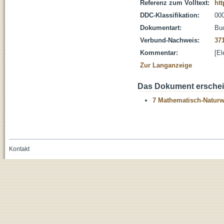
Referenz zum Volltext:
ht
DDC-Klassifikation:
000
Dokumentart:
Bu
Verbund-Nachweis:
37
Kommentar:
[El
Zur Langanzeige
Das Dokument erschein
7 Mathematisch-Naturwi
Kontakt