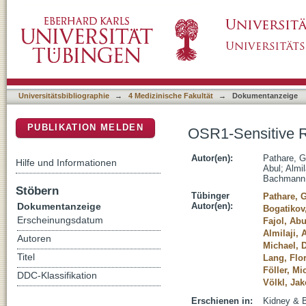
OSR1-Sensitive Renal Tubular Phosphate R
DSpace Repositorium (Manakin basiert)
Universitätsbibliographie
→
4 Medizinische Fakultät
→
Dokumentanzeige
PUBLIKATION MELDEN
OSR1-Sensitive R
Autor(en):
Pathare, 
Hilfe und Informationen
Abul
;
Almil
Bachmann,
Stöbern
Tübinger
Pathare, 
Dokumentanzeige
Autor(en):
Bogatikov
Erscheinungsdatum
Fajol, Abu
Almilaji,
Autoren
Michael, 
Titel
Lang, Flo
Föller, Mi
DDC-Klassifikation
Völkl, Ja
Erschienen in:
Kidney & B