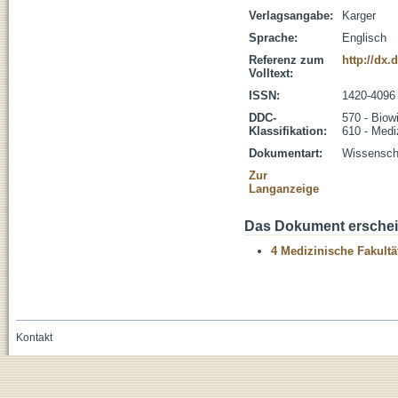
Verlagsangabe:
Karger
Sprache:
Englisch
Referenz zum
http://dx.
Volltext:
ISSN:
1420-4096
DDC-
570 - Biow
Klassifikation:
610 - Medi
Dokumentart:
Wissenscha
Zur
Langanzeige
Das Dokument erschein
4 Medizinische Fakultä
Kontakt