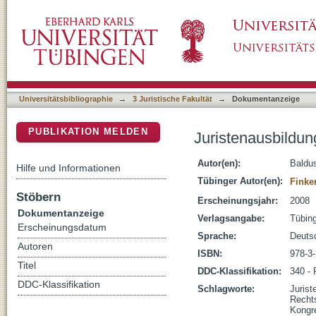
Juristenausbildung in Europa zwischen Tradi
DSpace Repositorium (Manakin basiert)
Universitätsbibliographie
→
3 Juristische Fakultät
→
Dokumentanzeige
PUBLIKATION MELDEN
Juristenausbildun
Autor(en):
Baldus
Hilfe und Informationen
Tübinger Autor(en):
Finke
Stöbern
Erscheinungsjahr:
2008
Dokumentanzeige
Verlagsangabe:
Tübin
Erscheinungsdatum
Sprache:
Deuts
Autoren
ISBN:
978-3
Titel
DDC-Klassifikation:
340 - 
DDC-Klassifikation
Schlagworte:
Jurist
Recht
Kongr