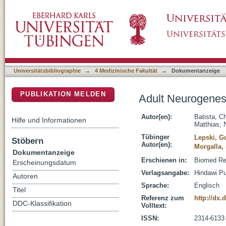
Adult Neurogenesis and Glial Oncogenesis: 
DSpace Repositorium (Manakin basiert)
Universitätsbibliographie
→
4 Medizinische Fakultät
→
Dokumentanzeige
PUBLIKATION MELDEN
Adult Neurogenes
Autor(en):
Batista, C
Hilfe und Informationen
Matthias
;
Tübinger
Lepski, G
Stöbern
Autor(en):
Morgalla,
Dokumentanzeige
Erschienen in:
Biomed Res
Erscheinungsdatum
Verlagsangabe:
Hindawi Pu
Autoren
Sprache:
Englisch
Titel
Referenz zum
http://dx.
DDC-Klassifikation
Volltext:
ISSN:
2314-6133