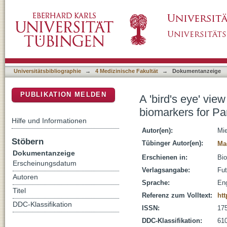
A 'bird's eye' view on the current status and 
DSpace Repositorium (Manakin basiert)
disease
Universitätsbibliographie
→
4 Medizinische Fakultät
→
Dokumentanzeige
PUBLIKATION MELDEN
A 'bird's eye' vie
biomarkers for Pa
Hilfe und Informationen
Autor(en):
Mie
Stöbern
Tübinger Autor(en):
Mae
Dokumentanzeige
Erschienen in:
Bio
Erscheinungsdatum
Verlagsangabe:
Fut
Autoren
Sprache:
Eng
Titel
Referenz zum Volltext:
ht
DDC-Klassifikation
ISSN:
17
DDC-Klassifikation:
610