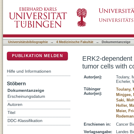
ERK2-dependent reactivation of Akt mediates 
DSpace Repositorium (Manakin basiert)
K-RAS activity to PI3K inhibition
Universitätsbibliographie
→
4 Medizinische Fakultät
→
Dokumentanzeige
PUBLIKATION MELDEN
ERK2-dependent re
tumor cells with c
Hilfe und Informationen
Autor(en):
Toulany,
Eicheler, 
Stöbern
Tübinger
Toulany,
Dokumentanzeige
Autor(en):
Minjgee,
Erscheinungsdatum
Saki, M
Autoren
Holler, M
Meier, Fr
Titel
Rodemann
DDC-Klassifikation
Erschienen in:
Cancer Bio
Verlagsangabe:
Landes Bi