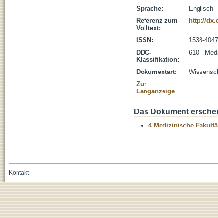
Sprache:
Englisch
Referenz zum
http://dx
Volltext:
ISSN:
1538-4047
DDC-
610 - Med
Klassifikation:
Dokumentart:
Wissenscha
Zur
Langanzeige
Das Dokument erschein
4 Medizinische Fakultä
Kontakt