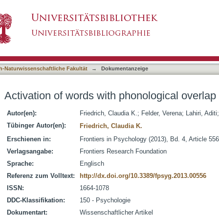
honological overlap
asiert)
h-Naturwissenschaftliche Fakultät
→
Dokumentanzeige
Activation of words with phonological overlap
Autor(en):
Friedrich, Claudia K.
;
Felder, Verena
;
Lahiri, Aditi
Tübinger Autor(en):
Friedrich, Claudia K.
Erschienen in:
Frontiers in Psychology (2013), Bd. 4, Article 556
Verlagsangabe:
Frontiers Research Foundation
Sprache:
Englisch
Referenz zum Volltext:
http://dx.doi.org/10.3389/fpsyg.2013.00556
ISSN:
1664-1078
DDC-Klassifikation:
150 - Psychologie
Dokumentart:
Wissenschaftlicher Artikel