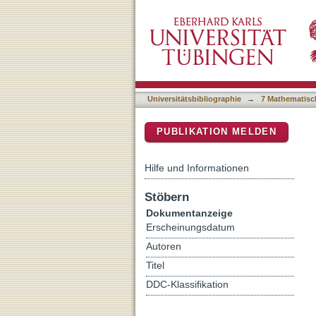
Activation of words with p
DSpace Repositorium (Manakin b
Universitätsbibliographie
→
7 Mathematisc
PUBLIKATION MELDEN
Hilfe und Informationen
Stöbern
Dokumentanzeige
Erscheinungsdatum
Autoren
Titel
DDC-Klassifikation