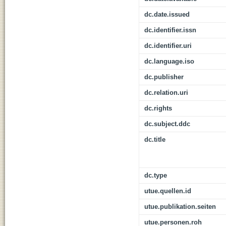
dc.date.issued
dc.identifier.issn
dc.identifier.uri
dc.language.iso
dc.publisher
dc.relation.uri
dc.rights
dc.subject.ddc
dc.title
dc.type
utue.quellen.id
utue.publikation.seiten
utue.personen.roh