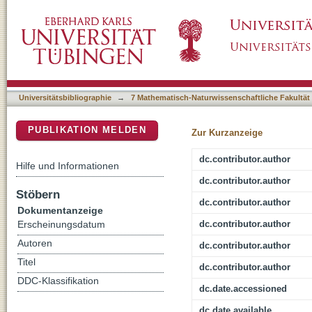
Deep Coverage of the Escherichia coli Prot
DSpace Repositorium (Manakin basiert)
Rates in Simple Proteogenomic Experiments
Universitätsbibliographie
→
7 Mathematisch-Naturwissenschaftliche Fakultät
PUBLIKATION MELDEN
Zur Kurzanzeige
dc.contributor.author
Hilfe und Informationen
dc.contributor.author
Stöbern
dc.contributor.author
Dokumentanzeige
dc.contributor.author
Erscheinungsdatum
Autoren
dc.contributor.author
Titel
dc.contributor.author
DDC-Klassifikation
dc.date.accessioned
dc.date.available