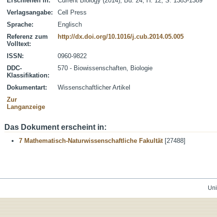
Erschienen in:
Current Biology (2014), Bd. 24, H. 12, S. 1383-1389
Verlagsangabe:
Cell Press
Sprache:
Englisch
Referenz zum
http://dx.doi.org/10.1016/j.cub.2014.05.005
Volltext:
ISSN:
0960-9822
DDC-
570 - Biowissenschaften, Biologie
Klassifikation:
Dokumentart:
Wissenschaftlicher Artikel
Zur
Langanzeige
Das Dokument erscheint in:
7 Mathematisch-Naturwissenschaftliche Fakultät
[27488]
Uni