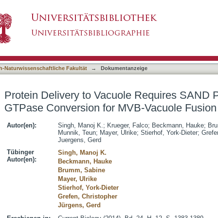
uole Requires SAND Protein-Dependent Rab GT
asiert)
h-Naturwissenschaftliche Fakultät
→
Dokumentanzeige
Protein Delivery to Vacuole Requires SAND 
GTPase Conversion for MVB-Vacuole Fusion
Autor(en):
Singh, Manoj K.
;
Krueger, Falco
;
Beckmann, Hauke
;
Bru
Munnik, Teun
;
Mayer, Ulrike
;
Stierhof, York-Dieter
;
Grefe
Juergens, Gerd
Tübinger
Singh, Manoj K.
Autor(en):
Beckmann, Hauke
Brumm, Sabine
Mayer, Ulrike
Stierhof, York-Dieter
Grefen, Christopher
Jürgens, Gerd