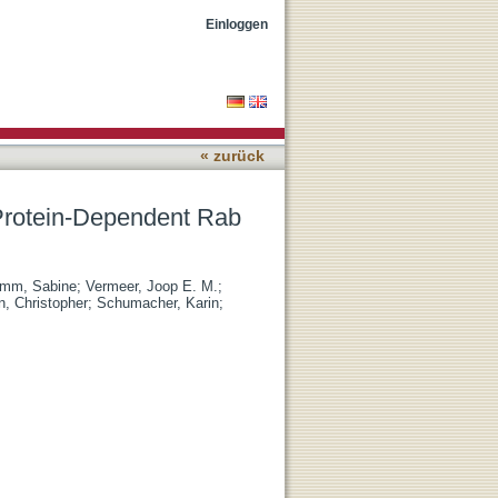
Pase Conversion for MVB-
Einloggen
« zurück
Protein-Dependent Rab
mm, Sabine
;
Vermeer, Joop E. M.
;
n, Christopher
;
Schumacher, Karin
;