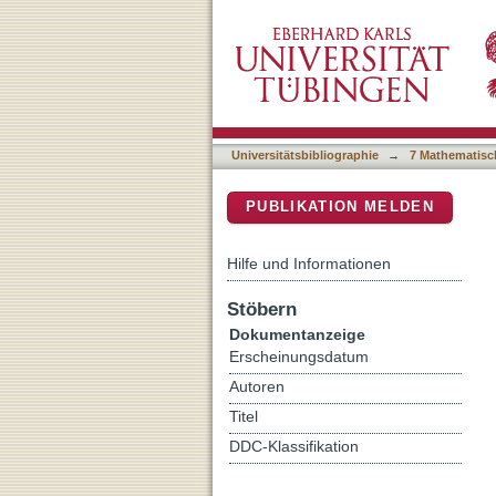
Protein Delivery to Vac
DSpace Repositorium (Manakin b
Vacuole Fusion
Universitätsbibliographie
→
7 Mathematisc
PUBLIKATION MELDEN
Hilfe und Informationen
Stöbern
Dokumentanzeige
Erscheinungsdatum
Autoren
Titel
DDC-Klassifikation