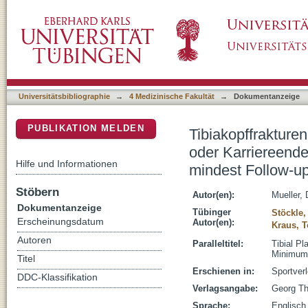
Tibiakopffrakturen im alpinen Skisport – Rüc
DSpace Repositorium (Manakin basiert)
Nachuntersuchung von 28 Fällen mit einem m
Universitätsbibliographie
→
4 Medizinische Fakultät
→
Dokumentanzeige
PUBLIKATION MELDEN
Tibiakopffrakturen
oder Karriereend
Hilfe und Informationen
mindest Follow-u
Stöbern
Autor(en):
Mueller, 
Dokumentanzeige
Tübinger
Stöckle,
Erscheinungsdatum
Autor(en):
Kraus, T
Autoren
Paralleltitel:
Tibial Pl
Minimum 
Titel
Erschienen in:
Sportverl
DDC-Klassifikation
Verlagsangabe:
Georg Th
Sprache:
Englisch