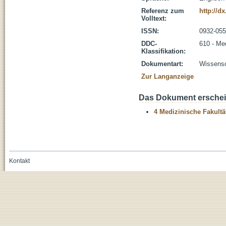
Referenz zum
http://d
Volltext:
ISSN:
0932-05
DDC-
610 - Me
Klassifikation:
Dokumentart:
Wissensch
Zur Langanzeige
Das Dokument erschein
4 Medizinische Fakultä
Kontakt