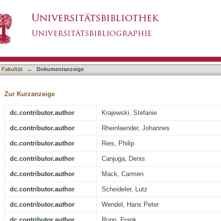
 proteins and cells relevant to the development 
asiert)
e of a quartz-crystal microbalance
 Fakultät
→
Dokumentanzeige
Zur Kurzanzeige
dc.contributor.author
Krajewski, Stefanie
dc.contributor.author
Rheinlaender, Johannes
dc.contributor.author
Ries, Philip
dc.contributor.author
Canjuga, Denis
dc.contributor.author
Mack, Carmen
dc.contributor.author
Scheideler, Lutz
dc.contributor.author
Wendel, Hans Peter
dc.contributor.author
Rupp, Frank