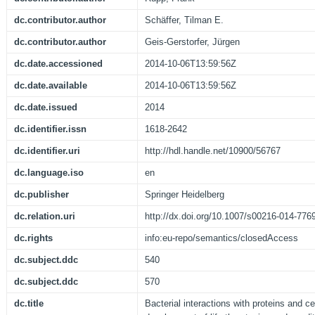
dc.contributor.author
Schäffer, Tilman E.
dc.contributor.author
Geis-Gerstorfer, Jürgen
dc.date.accessioned
2014-10-06T13:59:56Z
dc.date.available
2014-10-06T13:59:56Z
dc.date.issued
2014
dc.identifier.issn
1618-2642
dc.identifier.uri
http://hdl.handle.net/10900/56767
dc.language.iso
en
dc.publisher
Springer Heidelberg
dc.relation.uri
http://dx.doi.org/10.1007/s00216-014-776
dc.rights
info:eu-repo/semantics/closedAccess
dc.subject.ddc
540
dc.subject.ddc
570
dc.title
Bacterial interactions with proteins and ce