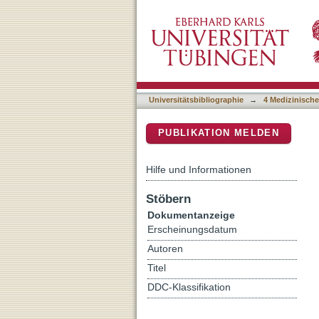
Bacterial interactions with
DSpace Repositorium (Manakin b
endocarditis studied by us
Universitätsbibliographie
→
4 Medizinische
PUBLIKATION MELDEN
Hilfe und Informationen
Stöbern
Dokumentanzeige
Erscheinungsdatum
Autoren
Titel
DDC-Klassifikation