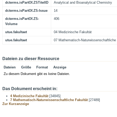
dcterms.isPartOf.ZSTitelID
Analytical and Bioanalytical Chemistry
dcterms.isPartOf.ZS-Issue
14
dcterms.isPartOf.ZS-
406
Volume
utue.fakultaet
04 Medizinische Fakultät
utue.fakultaet
07 Mathematisch-Naturwissenschaftliche 
Dateien zu dieser Ressource
Dateien
Größe
Format
Anzeige
Zu diesem Dokument gibt es keine Dateien.
Das Dokument erscheint in:
4 Medizinische Fakultät
[34845]
7 Mathematisch-Naturwissenschaftliche Fakultät
[27489]
Zur Kurzanzeige