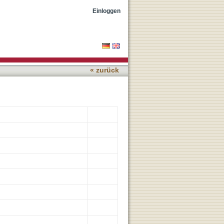
of life-threatening
Einloggen
« zurück