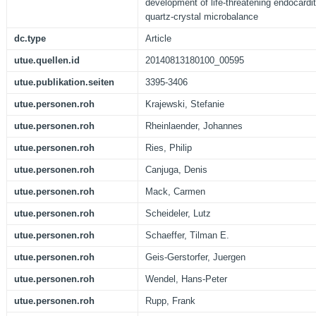
development of life-threatening endocardit
quartz-crystal microbalance
dc.type
Article
utue.quellen.id
20140813180100_00595
utue.publikation.seiten
3395-3406
utue.personen.roh
Krajewski, Stefanie
utue.personen.roh
Rheinlaender, Johannes
utue.personen.roh
Ries, Philip
utue.personen.roh
Canjuga, Denis
utue.personen.roh
Mack, Carmen
utue.personen.roh
Scheideler, Lutz
utue.personen.roh
Schaeffer, Tilman E.
utue.personen.roh
Geis-Gerstorfer, Juergen
utue.personen.roh
Wendel, Hans-Peter
utue.personen.roh
Rupp, Frank