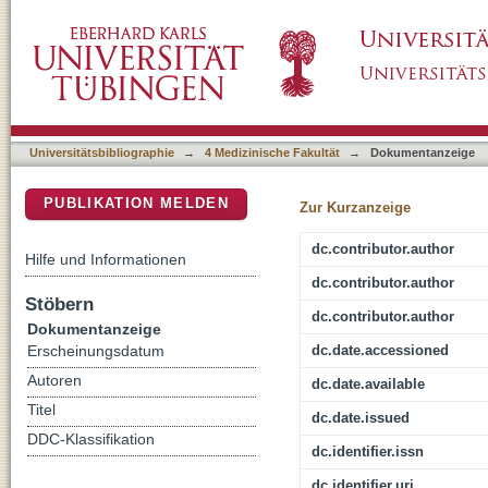
Treatment and Outcome of Patients Sufferi
DSpace Repositorium (Manakin basiert)
From the CWS Trials-Retrospective Clinical 
Universitätsbibliographie
→
4 Medizinische Fakultät
→
Dokumentanzeige
PUBLIKATION MELDEN
Zur Kurzanzeige
dc.contributor.author
Hilfe und Informationen
dc.contributor.author
Stöbern
dc.contributor.author
Dokumentanzeige
dc.date.accessioned
Erscheinungsdatum
Autoren
dc.date.available
Titel
dc.date.issued
DDC-Klassifikation
dc.identifier.issn
dc.identifier.uri