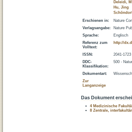
Deleidi, M
Hu, Jing
Schöndorf
Erschienen in:
Nature Com
Verlagsangabe:
Nature Pub
Sprache:
Englisch
Referenz zum
http://dx
Volltext:
ISSN:
2041-1723
DDC-
500 - Natu
Klassifikation:
Dokumentart:
Wissenscha
Zur
Langanzeige
Das Dokument erschein
4 Medizinische Fakultä
8 Zentrale, interfakult