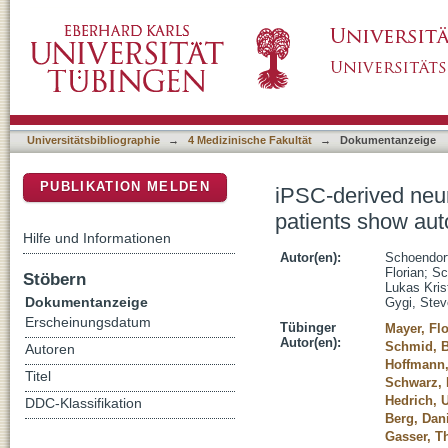
iPSC-derived neurons from GBA1-associated
DSpace Repositorium (Manakin basiert)
defects and impaired calcium homeostasis
Universitätsbibliographie
→
4 Medizinische Fakultät
→
Dokumentanzeige
PUBLIKATION MELDEN
iPSC-derived neu
patients show aut
Hilfe und Informationen
Autor(en):
Schoendorf
Florian
;
Sc
Stöbern
Lukas Kris
Dokumentanzeige
Gygi, Stev
Erscheinungsdatum
Tübinger
Mayer, Flo
Autor(en):
Schmid, 
Autoren
Hoffmann,
Titel
Schwarz, 
Hedrich, U
DDC-Klassifikation
Berg, Dan
Gasser, 