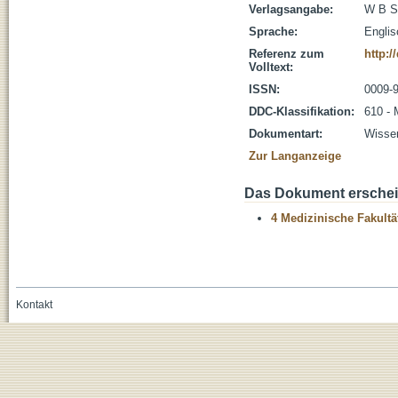
Verlagsangabe:
W B S
Sprache:
Englis
Referenz zum
http:/
Volltext:
ISSN:
0009-
DDC-Klassifikation:
610 - 
Dokumentart:
Wissen
Zur Langanzeige
Das Dokument erschein
4 Medizinische Fakultä
Kontakt