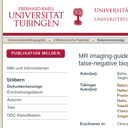
MR imaging-guided vacuum-assisted breast bi
DSpace Repositorium (Manakin basiert)
term control MRI 24-48 h after biopsy
Universitätsbibliographie
→
4 Medizinische Fakultät
→
Dokumentanzeige
PUBLIKATION MELDEN
MR imaging-guide
false-negative bio
Hilfe und Informationen
Autor(en):
Bahrs,
Siegm
Stöbern
Tübinger
Bahrs
Dokumentanzeige
Autor(en):
Hatter
Erscheinungsdatum
Preib
Autoren
Hahn,
Staebl
Titel
Claus
DDC-Klassifikation
Siegm
Erschienen in:
Clinic