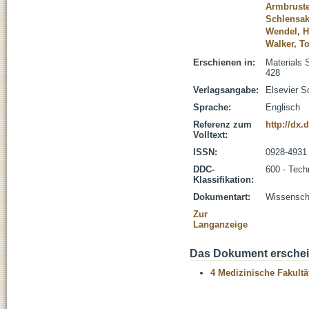
Armbruste
Schlensak
Wendel, H
Walker, T
Erschienen in:
Materials 
428
Verlagsangabe:
Elsevier S
Sprache:
Englisch
Referenz zum
http://dx.
Volltext:
ISSN:
0928-4931
DDC-
600 - Tech
Klassifikation:
Dokumentart:
Wissenscha
Zur
Langanzeige
Das Dokument erschein
4 Medizinische Fakultä