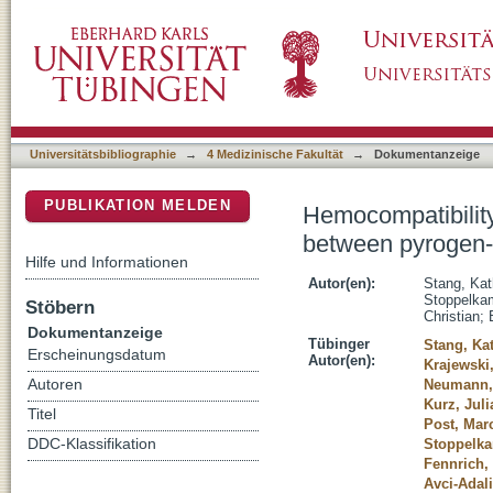
Hemocompatibility testing according to ISO 
DSpace Repositorium (Manakin basiert)
induced hemostatic activation
Universitätsbibliographie
→
4 Medizinische Fakultät
→
Dokumentanzeige
PUBLIKATION MELDEN
Hemocompatibility
between pyrogen- 
Hilfe und Informationen
Autor(en):
Stang, Kat
Stoppelka
Stöbern
Christian
;
Dokumentanzeige
Tübinger
Stang, Ka
Erscheinungsdatum
Autor(en):
Krajewski,
Autoren
Neumann,
Kurz, Juli
Titel
Post, Marc
DDC-Klassifikation
Stoppelk
Fennrich,
Avci-Adal