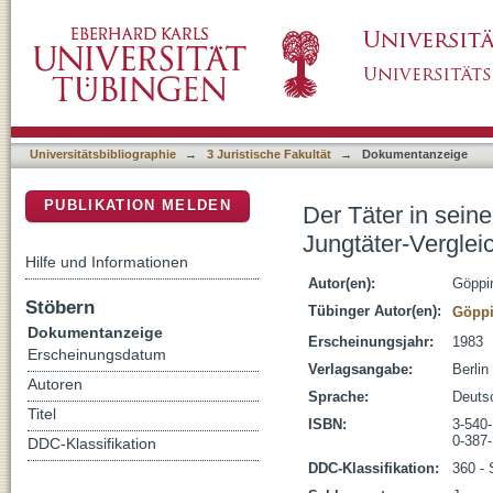
Der Täter in seinen sozialen Bezügen : Erge
DSpace Repositorium (Manakin basiert)
Vergleichsuntersuchung
Universitätsbibliographie
→
3 Juristische Fakultät
→
Dokumentanzeige
PUBLIKATION MELDEN
Der Täter in sein
Jungtäter-Vergle
Hilfe und Informationen
Autor(en):
Göppi
Stöbern
Tübinger Autor(en):
Göppi
Dokumentanzeige
Erscheinungsjahr:
1983
Erscheinungsdatum
Verlagsangabe:
Berlin
Autoren
Sprache:
Deuts
Titel
ISBN:
3-540
0-387
DDC-Klassifikation
DDC-Klassifikation:
360 - 