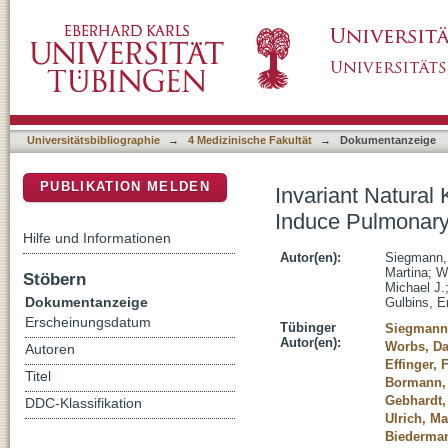
Invariant Natural Killer T (iNKT) Cells Prev
DSpace Repositorium (Manakin basiert)
Cystic Fibrosis
Universitätsbibliographie
→
4 Medizinische Fakultät
→
Dokumentanzeige
PUBLIKATION MELDEN
Invariant Natural 
Induce Pulmonary 
Hilfe und Informationen
Autor(en):
Siegmann,
Martina
;
W
Stöbern
Michael J.
Dokumentanzeige
Gulbins, E
Erscheinungsdatum
Tübinger
Siegmann
Autor(en):
Worbs, Da
Autoren
Effinger, 
Titel
Bormann,
Gebhardt,
DDC-Klassifikation
Ulrich, Ma
Biederman