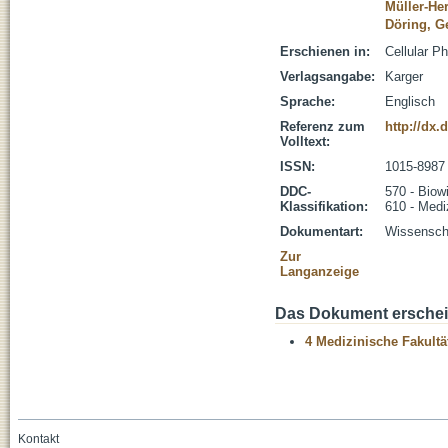
Müller-He
Döring, G
Erschienen in:
Cellular P
Verlagsangabe:
Karger
Sprache:
Englisch
Referenz zum
http://dx.
Volltext:
ISSN:
1015-8987
DDC-
570 - Biow
Klassifikation:
610 - Medi
Dokumentart:
Wissenscha
Zur
Langanzeige
Das Dokument erschein
4 Medizinische Fakultä
Kontakt