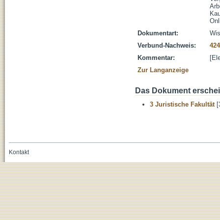
Arb
Kau
Onl
Dokumentart:
Wis
Verbund-Nachweis:
424
Kommentar:
[El
Zur Langanzeige
Das Dokument erschein
3 Juristische Fakultät
[
Kontakt