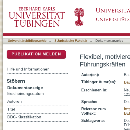
Flexibel, motivierend und "all-inclusive" - r
DSpace Repositorium (Manakin basiert)
Universitätsbibliographie
→
3 Juristische Fakultät
→
Dokumentanzeige
PUBLIKATION MELDEN
Flexibel, motivier
Führungskräften
Hilfe und Informationen
Autor(en):
Bau
Stöbern
Tübinger Autor(en):
Bau
Dokumentanzeige
Erschienen in:
Neu
Erscheinungsdatum
121
Autoren
Sprache:
Deu
Referenz zum
htt
Titel
Volltext:
BE
DDC-Klassifikation
Schlagworte:
Deu
Füh
Ver