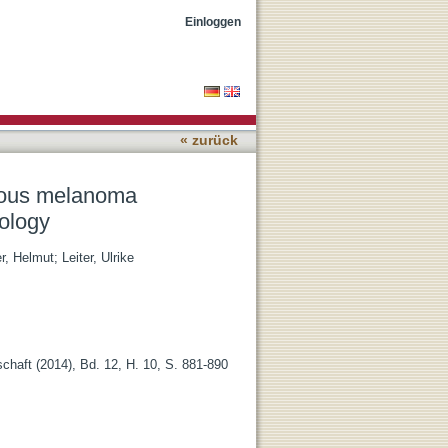
3D histology and
Einloggen
« zurück
ginous melanoma
tology
r, Helmut
;
Leiter, Ulrike
haft (2014), Bd. 12, H. 10, S. 881-890