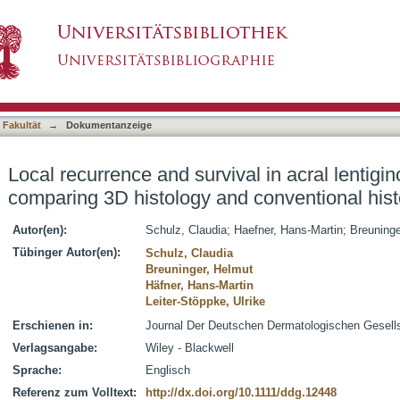
ival in acral lentiginous melanoma comparing 
asiert)
 Fakultät
→
Dokumentanzeige
Local recurrence and survival in acral lenti
comparing 3D histology and conventional his
Autor(en):
Schulz, Claudia
;
Haefner, Hans-Martin
;
Breuninge
Tübinger Autor(en):
Schulz, Claudia
Breuninger, Helmut
Häfner, Hans-Martin
Leiter-Stöppke, Ulrike
Erschienen in:
Journal Der Deutschen Dermatologischen Gesellsc
Verlagsangabe:
Wiley - Blackwell
Sprache:
Englisch
Referenz zum Volltext:
http://dx.doi.org/10.1111/ddg.12448