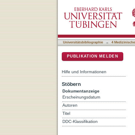
Local recurrence and surv
DSpace Repositorium (Manakin b
conventional histology
Universitätsbibliographie
→
4 Medizinische
PUBLIKATION MELDEN
Hilfe und Informationen
Stöbern
Dokumentanzeige
Erscheinungsdatum
Autoren
Titel
DDC-Klassifikation