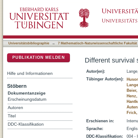
Different survival strategies of gut commensa
DSpace Repositorium (Manakin basiert)
Universitätsbibliographie
→
7 Mathematisch-Naturwissenschaftliche Fakultät
PUBLIKATION MELDEN
Different survival
Autor(en):
Lange,
Hilfe und Informationen
Tübinger Autor(en):
Huson
Lange
Stöbern
Beier,
Dokumentanzeige
Henz,
Erscheinungsdatum
Hantk
Autenr
Autoren
Frick,
Titel
Erschienen in:
Intern
DDC-Klassifikation
Sprache:
Engli
DDC-Klassifikation:
004 - 