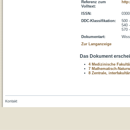
Referenz zum
http
Volltext:
ISSN:
0300
DDC-Klassifikation:
500 
540 
570 
Dokumentart:
Wisse
Zur Langanzeige
Das Dokument erschein
4 Medizinische Fakultä
7 Mathematisch-Naturwi
8 Zentrale, interfakult
Kontakt