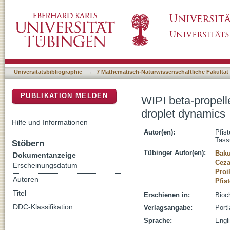
WIPI beta-propellers at the crossroads of a
DSpace Repositorium (Manakin basiert)
Universitätsbibliographie
→
7 Mathematisch-Naturwissenschaftliche Fakultät
PUBLIKATION MELDEN
WIPI beta-propell
droplet dynamics
Hilfe und Informationen
Autor(en):
Pfis
Tass
Stöbern
Tübinger Autor(en):
Baku
Dokumentanzeige
Ceza
Erscheinungsdatum
Proi
Autoren
Pfis
Titel
Erschienen in:
Bioc
DDC-Klassifikation
Verlagsangabe:
Port
Sprache:
Engl