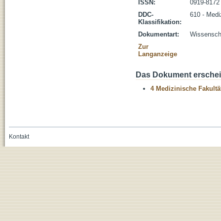
ISSN:
0919-8172
DDC-
610 - Medi
Klassifikation:
Dokumentart:
Wissenscha
Zur
Langanzeige
Das Dokument erschein
4 Medizinische Fakultä
Kontakt