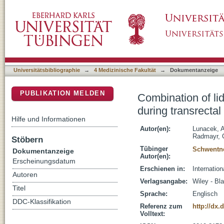
Combination of lidocaine suppository and peri
DSpace Repositorium (Manakin basiert)
biopsy: A prospective randomized trial
Universitätsbibliographie
→
4 Medizinische Fakultät
→
Dokumentanzeige
PUBLIKATION MELDEN
Combination of li
during transrectal
Hilfe und Informationen
Autor(en):
Lunacek, 
Radmayr, C
Stöbern
Tübinger
Schwentne
Dokumentanzeige
Autor(en):
Erscheinungsdatum
Erschienen in:
Internation
Autoren
Verlagsangabe:
Wiley - Bl
Titel
Sprache:
Englisch
DDC-Klassifikation
Referenz zum
http://dx.
Volltext: