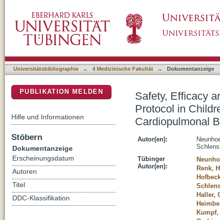
Safety, Efficacy and Response to a Hydrocor
DSpace Repositorium (Manakin basiert)
Refractory Hypotension After Cardiopulmona
Universitätsbibliographie
→
4 Medizinische Fakultät
→
Dokumentanzeige
PUBLIKATION MELDEN
Safety, Efficacy
Protocol in Childr
Hilfe und Informationen
Cardiopulmonal 
Stöbern
Autor(en):
Neunhoef
Schlens
Dokumentanzeige
Erscheinungsdatum
Tübinger
Neunhoe
Autor(en):
Renk, 
Autoren
Hofbeck
Titel
Schlens
Haller,
DDC-Klassifikation
Heimber
Kumpf, 