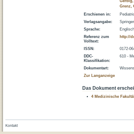
Gerbig,
Grenz, 
Erschienen in:
Pediatri
Verlagsangabe:
Springer
Sprache:
Englisc
Referenz zum
http://
Volltext:
ISSN:
0172-06
DDC-
610 - M
Klassifikation:
Dokumentart:
Wissensc
Zur Langanzeige
Das Dokument erschein
4 Medizinische Fakultä
Kontakt