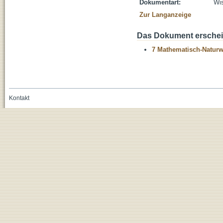
Dokumentart:
Wis
Zur Langanzeige
Das Dokument erschein
7 Mathematisch-Naturwi
Kontakt