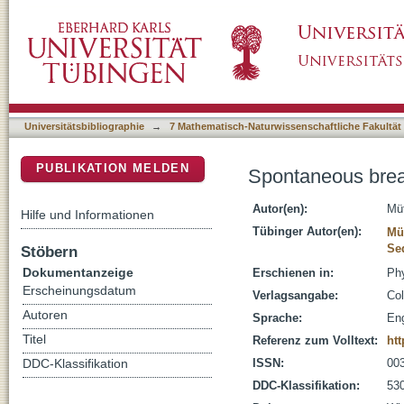
Spontaneous breaking of rotational symmetr
DSpace Repositorium (Manakin basiert)
Universitätsbibliographie
→
7 Mathematisch-Naturwissenschaftliche Fakultät
PUBLIKATION MELDEN
Spontaneous break
Autor(en):
Müt
Hilfe und Informationen
Tübinger Autor(en):
Müt
Se
Stöbern
Dokumentanzeige
Erschienen in:
Phy
Erscheinungsdatum
Verlagsangabe:
Col
Autoren
Sprache:
Eng
Titel
Referenz zum Volltext:
htt
ISSN:
00
DDC-Klassifikation
DDC-Klassifikation:
530