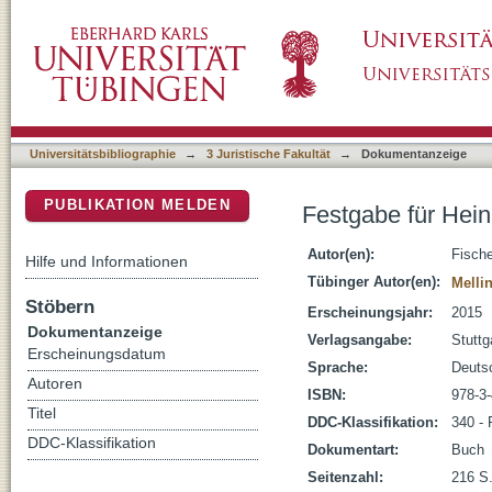
Festgabe für Heinrich List zum 100. Geburt
DSpace Repositorium (Manakin basiert)
Universitätsbibliographie
→
3 Juristische Fakultät
→
Dokumentanzeige
PUBLIKATION MELDEN
Festgabe für Hein
Autor(en):
Fische
Hilfe und Informationen
Tübinger Autor(en):
Melli
Stöbern
Erscheinungsjahr:
2015
Dokumentanzeige
Verlagsangabe:
Stuttg
Erscheinungsdatum
Sprache:
Deuts
Autoren
ISBN:
978-3
Titel
DDC-Klassifikation:
340 - 
DDC-Klassifikation
Dokumentart:
Buch
Seitenzahl:
216 S.