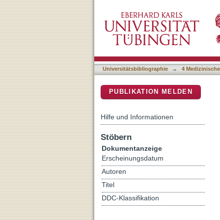
Enhanced Orai1 and STIM1 
DSpace Repositorium (Manakin b
ovary carcinoma cells
Universitätsbibliographie
→
4 Medizinische
PUBLIKATION MELDEN
Hilfe und Informationen
Stöbern
Dokumentanzeige
Erscheinungsdatum
Autoren
Titel
DDC-Klassifikation