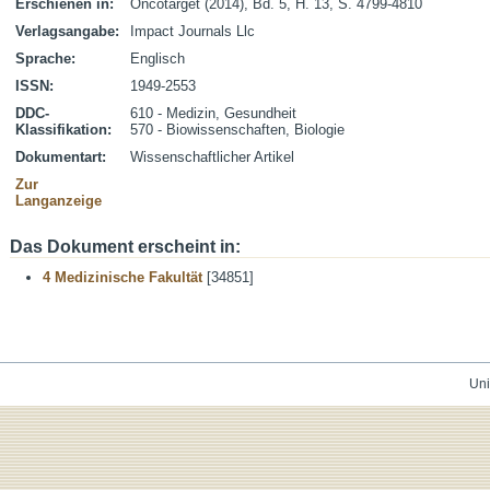
Erschienen in:
Oncotarget (2014), Bd. 5, H. 13, S. 4799-4810
Verlagsangabe:
Impact Journals Llc
Sprache:
Englisch
ISSN:
1949-2553
DDC-
610 - Medizin, Gesundheit
Klassifikation:
570 - Biowissenschaften, Biologie
Dokumentart:
Wissenschaftlicher Artikel
Zur
Langanzeige
Das Dokument erscheint in:
4 Medizinische Fakultät
[34851]
Uni