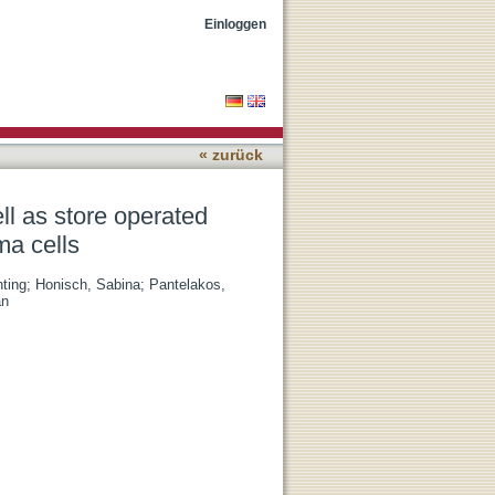
try in therapy resistant
Einloggen
« zurück
l as store operated
ma cells
ting
;
Honisch, Sabina
;
Pantelakos,
an