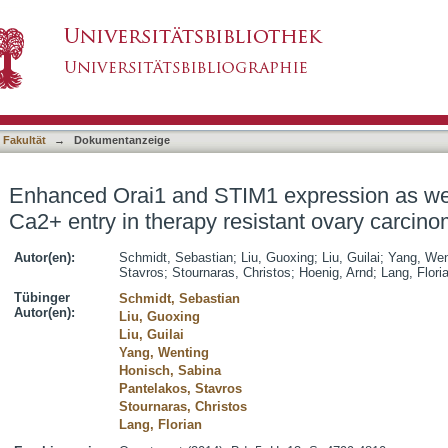
expression as well as store operated Ca2+ en
asiert)
 Fakultät
→
Dokumentanzeige
Enhanced Orai1 and STIM1 expression as wel
Ca2+ entry in therapy resistant ovary carcino
Autor(en):
Schmidt, Sebastian
;
Liu, Guoxing
;
Liu, Guilai
;
Yang, Wen
Stavros
;
Stournaras, Christos
;
Hoenig, Arnd
;
Lang, Flori
Tübinger
Schmidt, Sebastian
Autor(en):
Liu, Guoxing
Liu, Guilai
Yang, Wenting
Honisch, Sabina
Pantelakos, Stavros
Stournaras, Christos
Lang, Florian