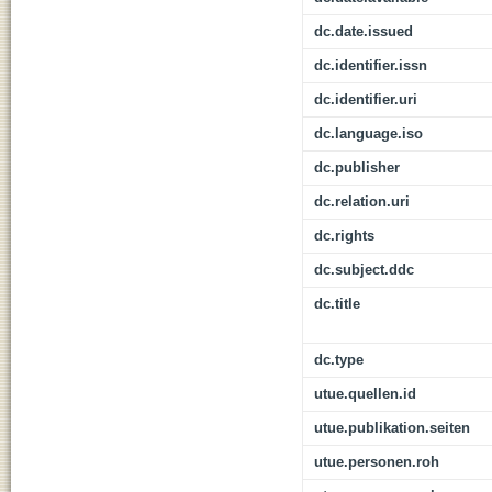
dc.date.issued
dc.identifier.issn
dc.identifier.uri
dc.language.iso
dc.publisher
dc.relation.uri
dc.rights
dc.subject.ddc
dc.title
dc.type
utue.quellen.id
utue.publikation.seiten
utue.personen.roh