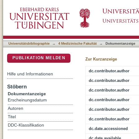
Co-expression of CD44+/RANKL+ tumor cells 
DSpace Repositorium (Manakin basiert)
carcinoma
Universitätsbibliographie
→
4 Medizinische Fakultät
→
Dokumentanzeige
PUBLIKATION MELDEN
Zur Kurzanzeige
dc.contributor.author
Hilfe und Informationen
dc.contributor.author
Stöbern
dc.contributor.author
Dokumentanzeige
dc.contributor.author
Erscheinungsdatum
Autoren
dc.contributor.author
Titel
dc.contributor.author
DDC-Klassifikation
dc.date.accessioned
dc.date.available