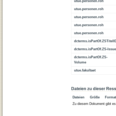
utue.personen.roh
utue.personen.roh
utue.personen.roh
utue.personen.roh
utue.personen.roh
dcterms.isPartOf.ZSTitelI
dcterms.isPartOf.ZS-Issue
dcterms.isPartOf.ZS-
Volume
utue.fakultaet
Dateien zu dieser Res
Dateien
Größe
Forma
Zu diesem Dokument gibt es 