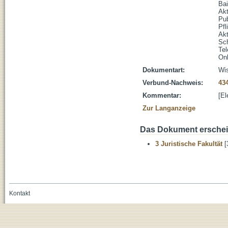
Bai
Ak
Pub
Pfl
Akt
Sc
Tel
Onl
Dokumentart:
Wis
Verbund-Nachweis:
43
Kommentar:
[El
Zur Langanzeige
Das Dokument erschein
3 Juristische Fakultät
[
Kontakt