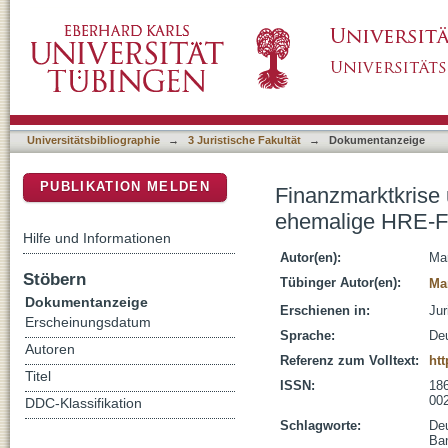
Finanzmarktkrise und kein Ende: Muss der 
DSpace Repositorium (Manakin basiert)
zahlen?
Universitätsbibliographie
→
3 Juristische Fakultät
→
Dokumentanzeige
PUBLIKATION MELDEN
Finanzmarktkrise 
ehemalige HRE-Fu
Hilfe und Informationen
Autor(en):
Ma
Stöbern
Tübinger Autor(en):
Ma
Dokumentanzeige
Erschienen in:
Jur
Erscheinungsdatum
Sprache:
De
Autoren
Referenz zum Volltext:
ht
Titel
ISSN:
18
00
DDC-Klassifikation
Schlagworte:
De
Ba