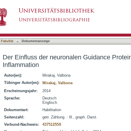
en Guidance Proteine auf eine akute Inflammat
asiert)
 Fakultät
→
Dokumentanzeige
Der Einfluss der neuronalen Guidance Protein
Inflammation
Autor(en):
Mirakaj, Valbona
Tübinger Autor(en):
Mirakaj, Valbona
Erscheinungsjahr:
2014
Sprache:
Deutsch
Englisch
Dokumentart:
Habilitation
Seitenzahl:
getr. Zählung. : Ill., graph. Darst.
Verbund-Nachweis:
43751255X