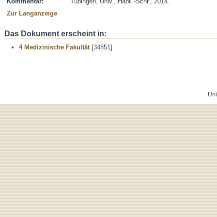
Kommentar:
Tübingen, Univ., Habil.-Schr., 2014.
Zur Langanzeige
Das Dokument erscheint in:
4 Medizinische Fakultät
[34851]
Uni