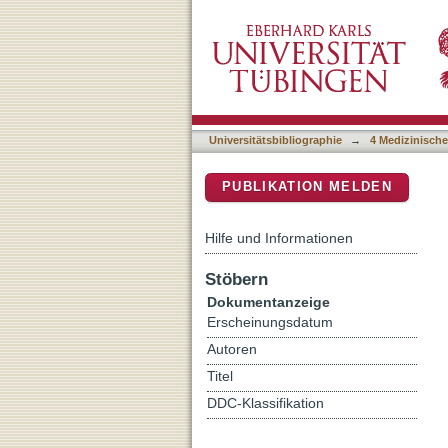
Der Einfluss der neuronal
DSpace Repositorium (Manakin b
Universitätsbibliographie
→
4 Medizinische
PUBLIKATION MELDEN
Hilfe und Informationen
Stöbern
Dokumentanzeige
Erscheinungsdatum
Autoren
Titel
DDC-Klassifikation