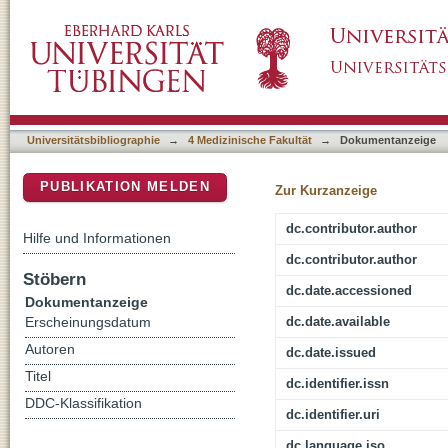
Effects of a structured educational interve
DSpace Repositorium (Manakin basiert)
patients at risk for anaphylaxis
Universitätsbibliographie
→
4 Medizinische Fakultät
→
Dokumentanzeige
PUBLIKATION MELDEN
Zur Kurzanzeige
dc.contributor.author
Hilfe und Informationen
dc.contributor.author
Stöbern
dc.date.accessioned
Dokumentanzeige
dc.date.available
Erscheinungsdatum
Autoren
dc.date.issued
Titel
dc.identifier.issn
DDC-Klassifikation
dc.identifier.uri
dc.language.iso