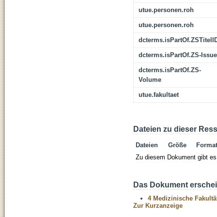
utue.personen.roh
utue.personen.roh
dcterms.isPartOf.ZSTitelI
dcterms.isPartOf.ZS-Issue
dcterms.isPartOf.ZS-
Volume
utue.fakultaet
Dateien zu dieser Res
Dateien
Größe
Forma
Zu diesem Dokument gibt es 
Das Dokument erschein
4 Medizinische Fakultä
Zur Kurzanzeige