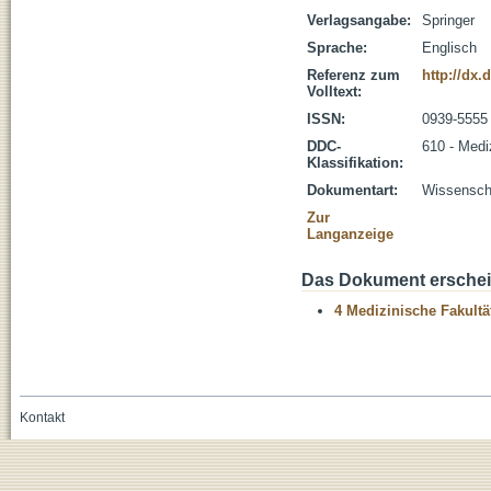
Verlagsangabe:
Springer
Sprache:
Englisch
Referenz zum
http://dx.
Volltext:
ISSN:
0939-5555
DDC-
610 - Medi
Klassifikation:
Dokumentart:
Wissenscha
Zur
Langanzeige
Das Dokument erschein
4 Medizinische Fakultä
Kontakt