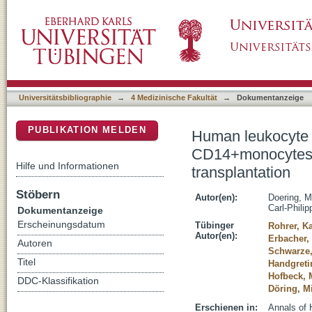
Human leukocyte antigen DR surface expres
DSpace Repositorium (Manakin basiert)
hematopoietic stem cell transplantation
Universitätsbibliographie
→
4 Medizinische Fakultät
→
Dokumentanzeige
PUBLIKATION MELDEN
Human leukocyte 
CD14+monocytes d
Hilfe und Informationen
transplantation
Stöbern
Autor(en):
Doering, M
Carl-Philip
Dokumentanzeige
Erscheinungsdatum
Tübinger
Rohrer, K
Autor(en):
Erbacher,
Autoren
Schwarze,
Titel
Handgreti
Hofbeck, 
DDC-Klassifikation
Döring, M
Erschienen in:
Annals of 