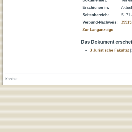
Dokumentart:
Teil e
Erschienen in:
Aktuel
Seitenbereich:
S. 71-
Verbund-Nachweis:
39915
Zur Langanzeige
Das Dokument erschein
3 Juristische Fakultät
[
Kontakt