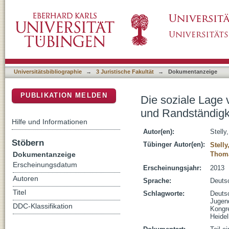
Die soziale Lage von Jugendstrafgefangenen
DSpace Repositorium (Manakin basiert)
Universitätsbibliographie
→
3 Juristische Fakultät
→
Dokumentanzeige
PUBLIKATION MELDEN
Die soziale Lage
und Randständigk
Hilfe und Informationen
Autor(en):
Stelly
Stöbern
Tübinger Autor(en):
Stell
Dokumentanzeige
Thoma
Erscheinungsdatum
Erscheinungsjahr:
2013
Autoren
Sprache:
Deuts
Titel
Schlagworte:
Deuts
Jugend
DDC-Klassifikation
Kongr
Heide