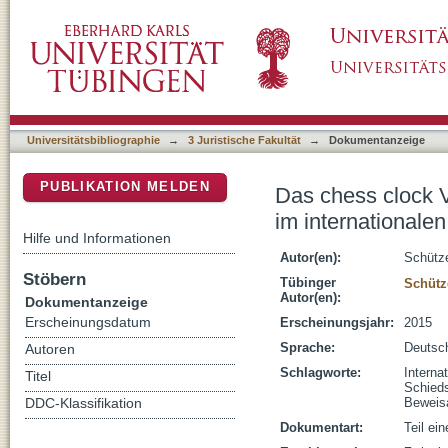
Das chess clock Verfahren und andere Probl
DSpace Repositorium (Manakin basiert)
Schiedsverfahren
Universitätsbibliographie
→
3 Juristische Fakultät
→
Dokumentanzeige
PUBLIKATION MELDEN
Das chess clock 
im internationale
Hilfe und Informationen
Autor(en):
Schütze
Stöbern
Tübinger
Schütze
Autor(en):
Dokumentanzeige
Erscheinungsdatum
Erscheinungsjahr:
2015
Sprache:
Deutsc
Autoren
Schlagworte:
Interna
Titel
Schieds
Beweis
DDC-Klassifikation
Dokumentart:
Teil ei