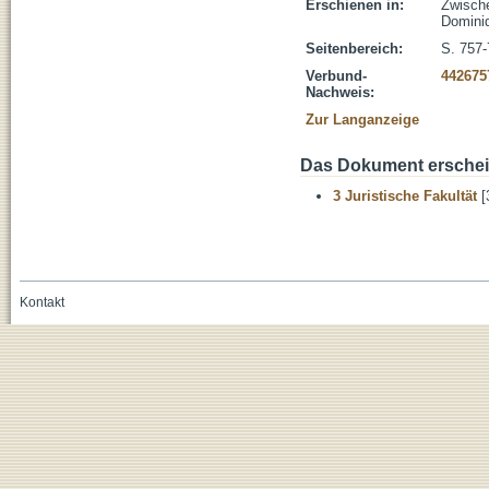
Erschienen in:
Zwische
Dominiq
Seitenbereich:
S. 757
Verbund-
442675
Nachweis:
Zur Langanzeige
Das Dokument erschein
3 Juristische Fakultät
[
Kontakt