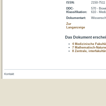
ISSN:
2150-7511
DDC-
570 - Biow
Klassifikation:
610 - Medi
Dokumentart:
Wissenscha
Zur
Langanzeige
Das Dokument erschein
4 Medizinische Fakultä
7 Mathematisch-Naturwi
8 Zentrale, interfakult
Kontakt