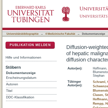
Diffusion-weighted imaging during MR-guided
DSpace Repositorium (Manakin basiert)
analysis of immediate pre- and post-ablative d
Universitätsbibliographie
→
4 Medizinische Fakultät
→
Dokumentanzeige
PUBLIKATION MELDEN
Diffusion-weighte
of hepatic maligna
Hilfe und Informationen
diffusion character
Stöbern
Autor(en):
Hoffmann,
Blumensto
Dokumentanzeige
Stephan
Erscheinungsdatum
Tübinger
Schraml, 
Autoren
Autor(en):
Schwenzer
Blumenst
Titel
Clasen, S
DDC-Klassifikation
Hoffmann,
Rempp, H
Grözinger