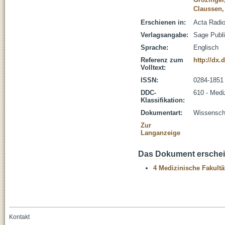
Claussen,
Erschienen in:
Acta Radio
Verlagsangabe:
Sage Publi
Sprache:
Englisch
Referenz zum
http://dx.
Volltext:
ISSN:
0284-1851
DDC-
610 - Medi
Klassifikation:
Dokumentart:
Wissenscha
Zur
Langanzeige
Das Dokument erschein
4 Medizinische Fakultä
Kontakt