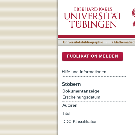
A virtual reconstruction 
DSpace Repositorium (Manakin b
Universitätsbibliographie
→
7 Mathematisc
PUBLIKATION MELDEN
Hilfe und Informationen
Stöbern
Dokumentanzeige
Erscheinungsdatum
Autoren
Titel
DDC-Klassifikation