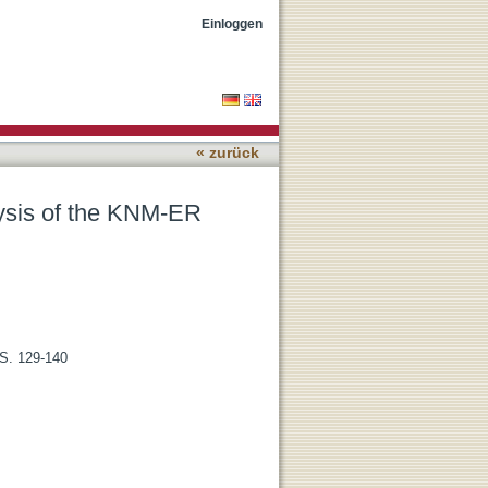
 cranium
Einloggen
« zurück
lysis of the KNM-ER
 S. 129-140