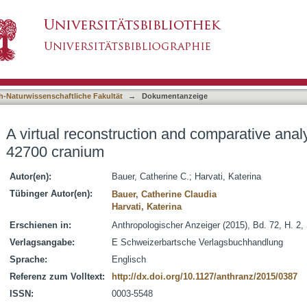
and comparative analysis of the KNM-ER 42700
asiert)
h-Naturwissenschaftliche Fakultät
→
Dokumentanzeige
A virtual reconstruction and comparative ana
42700 cranium
Autor(en):
Bauer, Catherine C.
;
Harvati, Katerina
Tübinger Autor(en):
Bauer, Catherine Claudia
Harvati, Katerina
Erschienen in:
Anthropologischer Anzeiger (2015), Bd. 72, H. 2,
Verlagsangabe:
E Schweizerbartsche Verlagsbuchhandlung
Sprache:
Englisch
Referenz zum Volltext:
http://dx.doi.org/10.1127/anthranz/2015/0387
ISSN:
0003-5548