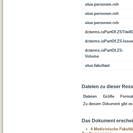
utue.personen.roh
utue.personen.roh
utue.personen.roh
dcterms.isPartOf.ZSTitelI
dcterms.isPartOf.ZS-Issue
dcterms.isPartOf.ZS-
Volume
utue.fakultaet
Dateien zu dieser Res
Dateien
Größe
Forma
Zu diesem Dokument gibt es 
Das Dokument erschein
4 Medizinische Fakultä