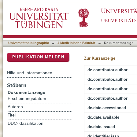
Signal integration by the CYP1A1 promoter - 
DSpace Repositorium (Manakin basiert)
Universitätsbibliographie
→
4 Medizinische Fakultät
→
Dokumentanzeige
PUBLIKATION MELDEN
Zur Kurzanzeige
dc.contributor.author
Hilfe und Informationen
dc.contributor.author
Stöbern
dc.contributor.author
Dokumentanzeige
dc.contributor.author
Erscheinungsdatum
Autoren
dc.date.accessioned
Titel
dc.date.available
DDC-Klassifikation
dc.date.issued
dc.identifier.issn