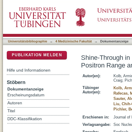
Shine-Through in PET/MR Imaging: Effects o
DSpace Repositorium (Manakin basiert)
Subsequent Image Artifacts
Universitätsbibliographie
→
4 Medizinische Fakultät
→
Dokumentanzeige
PUBLIKATION MELDEN
Shine-Through in 
Positron Range a
Hilfe und Informationen
Autor(en):
Kolb, Armi
Craig
;
Pich
Stöbern
Tübinger
Kolb, Arm
Dokumentanzeige
Autor(en):
Rafecas, 
Erscheinungsdatum
Sauter, A
Autoren
Liu, Chih
Pichler, B
Titel
Erschienen in:
Journal of
DDC-Klassifikation
Verlagsangabe:
Soc Nuclea
Sprache:
Englisch