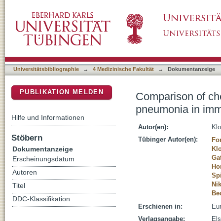
Comparison of chest-CT findings of Influen
DSpace Repositorium (Manakin basiert)
vs. immunocompromised patients
Universitätsbibliographie
→
4 Medizinische Fakultät
→
Dokumentanzeige
PUBLIKATION MELDEN
Comparison of che
pneumonia in im
Hilfe und Informationen
Autor(en):
Klo
Stöbern
Tübinger Autor(en):
For
Dokumentanzeige
Klo
Gat
Erscheinungsdatum
Ho
Autoren
Spi
Ni
Titel
Be
DDC-Klassifikation
Erschienen in:
Eur
Verlagsangabe:
Els