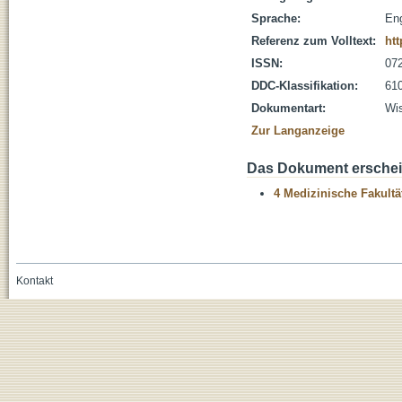
Sprache:
Eng
Referenz zum Volltext:
htt
ISSN:
07
DDC-Klassifikation:
610
Dokumentart:
Wis
Zur Langanzeige
Das Dokument erschein
4 Medizinische Fakultä
Kontakt